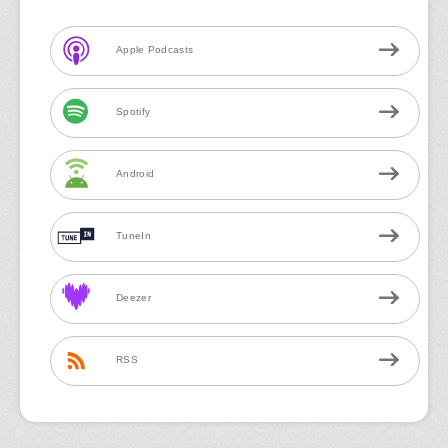
Apple Podcasts
Spotify
Android
TuneIn
Deezer
RSS