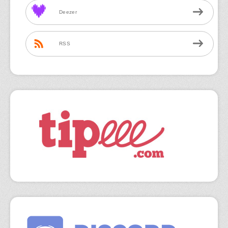
Deezer
RSS