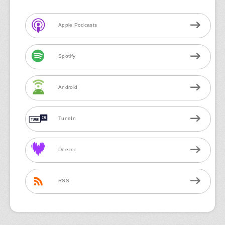
Apple Podcasts
Spotify
Android
TuneIn
Deezer
RSS