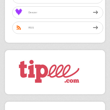
Deezer
RSS