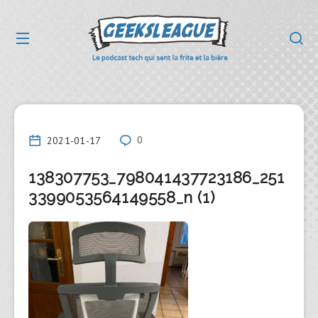
2021-01-17
0
138307753_798041437723186_251
3399053564149558_n (1)