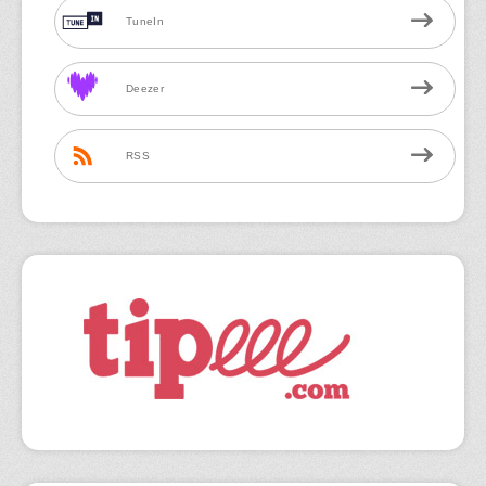
TuneIn
Deezer
RSS