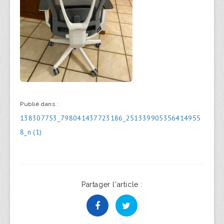
Publié dans :
Navigation
138307753_798041437723186_251339905356414955
de
8_n (1)
l’article
Partager l'article :