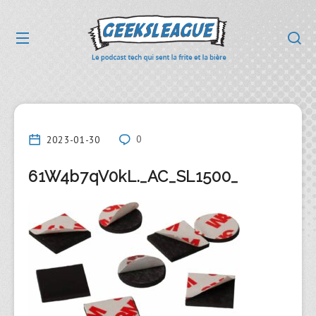
2023-01-30
0
61W4b7qV0kL._AC_SL1500_