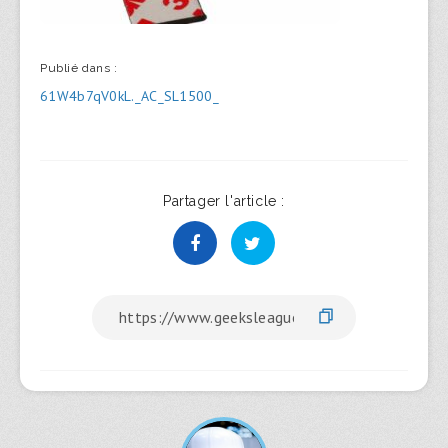
Publié dans :
Navigation
61W4b7qV0kL._AC_SL1500_
de
l’article
Partager l'article :