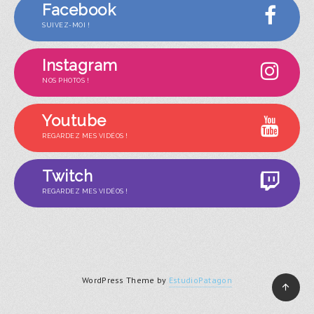
Facebook
SUIVEZ-MOI !
Instagram
NOS PHOTOS !
Youtube
REGARDEZ MES VIDÉOS !
Twitch
REGARDEZ MES VIDÉOS !
WordPress Theme by
EstudioPatagon