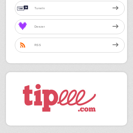
TuneIn
Deezer
RSS