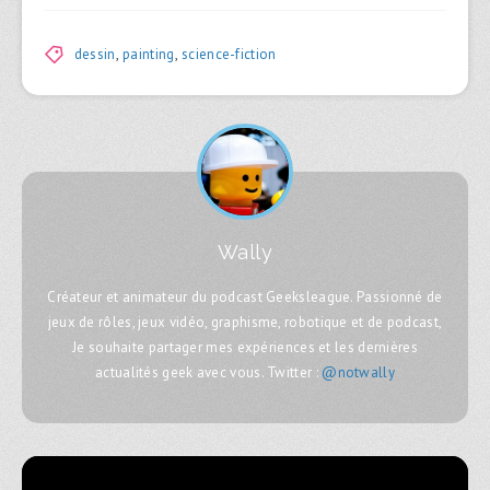
dessin
,
painting
,
science-fiction
Wally
Créateur et animateur du podcast Geeksleague. Passionné de
jeux de rôles, jeux vidéo, graphisme, robotique et de podcast,
Je souhaite partager mes expériences et les dernières
actualités geek avec vous. Twitter :
@notwally