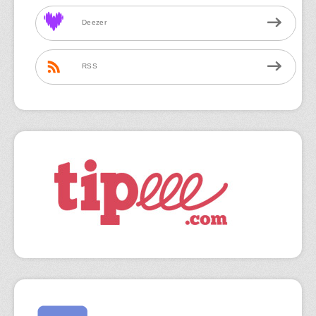
Deezer
RSS