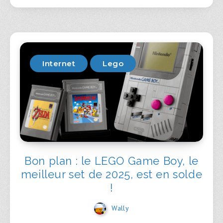
Internet
Lego
Bon plan : le LEGO Game Boy, le
meilleur set de 2025, est en solde
!
Wally