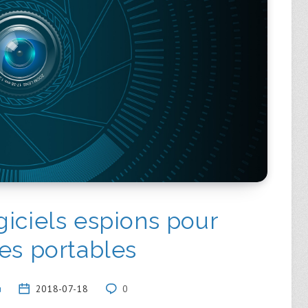
giciels espions pour
es portables
u
2018-07-18
0