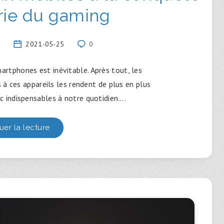
trie du gaming
u
2021-05-25
0
artphones est inévitable. Après tout, les
à ces appareils les rendent de plus en plus
nc indispensables à notre quotidien….
uer la lecture