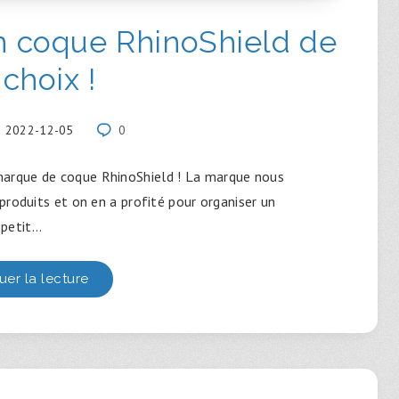
n coque RhinoShield de
 choix !
2022-12-05
0
marque de coque RhinoShield ! La marque nous
produits et on en a profité pour organiser un
petit…
uer la lecture