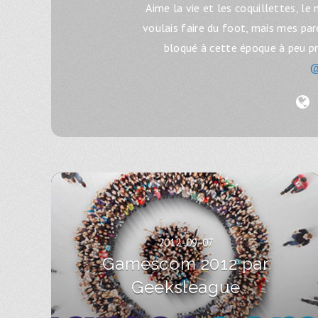
Aime la vie et les coquillettes, le 
voulais faire du foot, mais mes par
bloqué à cette époque à peu près
@
2012-09-07
Gamescom 2012 par
Geeksleague