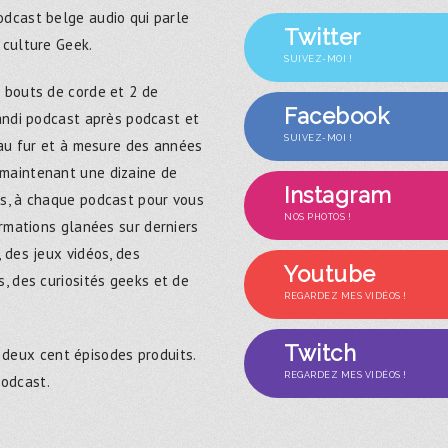
dcast belge audio qui parle
Twitter
 culture Geek.
SUIVEZ-MOI !
 bouts de corde et 2 de
Facebook
randi podcast après podcast et
SUIVEZ-MOI !
 au fur et à mesure des années
maintenant une dizaine de
Instagram
s, à chaque podcast pour vous
NOS PHOTOS !
ormations glanées sur derniers
 des jeux vidéos, des
Youtube
, des curiosités geeks et de
REGARDEZ MES VIDÉOS !
Twitch
 deux cent épisodes produits.
REGARDEZ MES VIDÉOS !
podcast.