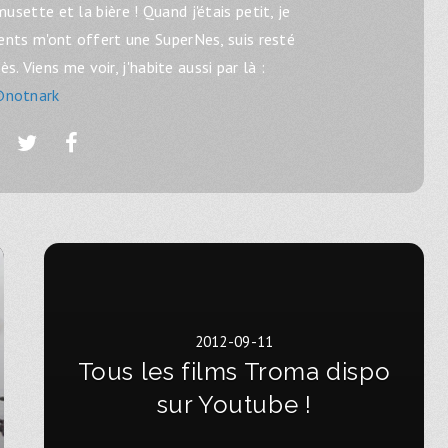
musette et la bière ! Quand j'étais petit, je
ents m'ont offert une SuperNes, suis resté
. Viens me voir, j'habite aussi par là :
notnark
2012-09-11
Tous les films Troma dispo
sur Youtube !