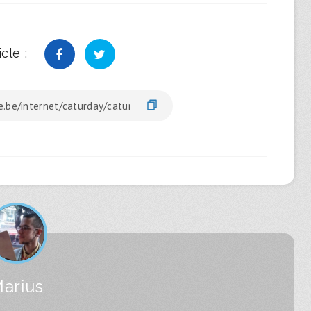
cle :
arius