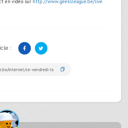
ct en vidéo sur
http://www.geeksleague.be/live
cle :