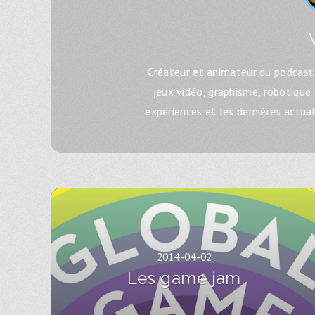
Créateur et animateur du podcast 
jeux vidéo, graphisme, robotique
expériences et les dernières actua
2014-04-02
Les game jam