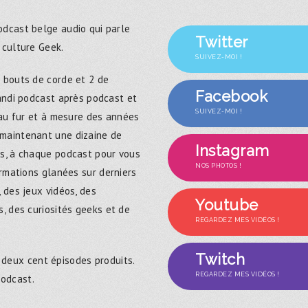
dcast belge audio qui parle
Twitter
 culture Geek.
SUIVEZ-MOI !
 bouts de corde et 2 de
Facebook
randi podcast après podcast et
SUIVEZ-MOI !
 au fur et à mesure des années
maintenant une dizaine de
Instagram
s, à chaque podcast pour vous
NOS PHOTOS !
ormations glanées sur derniers
 des jeux vidéos, des
Youtube
, des curiosités geeks et de
REGARDEZ MES VIDÉOS !
Twitch
 deux cent épisodes produits.
REGARDEZ MES VIDÉOS !
podcast.