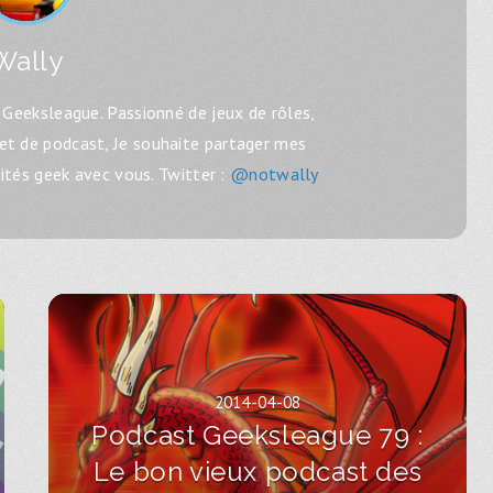
Wally
Geeksleague. Passionné de jeux de rôles,
 et de podcast, Je souhaite partager mes
lités geek avec vous. Twitter :
@notwally
2014-04-08
Podcast Geeksleague 79 :
Le bon vieux podcast des