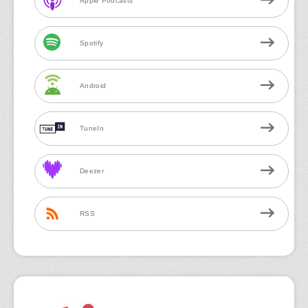
Apple Podcasts
Spotify
Android
TuneIn
Deezer
RSS