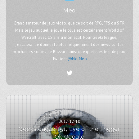
Meo
Grand amateur de jeux vidéo, que ce soit de RPG, FPS ou STR.
Mais le jeu auquel je joue le plus est certainement World of
Warcraft, avec 15 ans à mon actif. Pour Geeksleague,
j'essaierai de donner le plus fréquemment des news sur les
prochaines sorties de Blizzard ainsi que quelques test de jeux.
Twitter :
@NotMeo
2017-12-10
Geeksleague 151, Eye of the Trigger
Ok Google