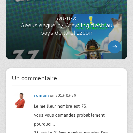
2011-11-03
Geeksleague 37 Crawling flesh au
pays de la blizzcon
Un commentaire
on 2013-03-29
romain
Le meilleur nombre est 73.
vous vous demandez probablement
pourquoi…
73 est le 21ème nombre premier. Son