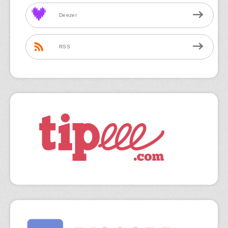
Deezer
RSS