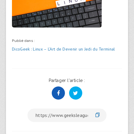
Publié dans :
Navigation
DicoGeek : Linux – L’Art de Devenir un Jedi du Terminal
de
l’article
Partager l'article :