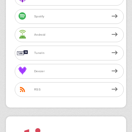
Spotify
Android
TuneIn
Deezer
RSS