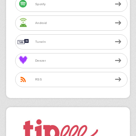
Spotify
Android
TuneIn
Deezer
RSS