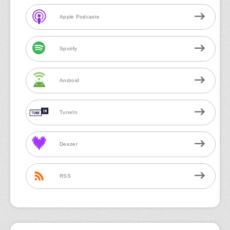
Apple Podcasts
Spotify
Android
TuneIn
Deezer
RSS