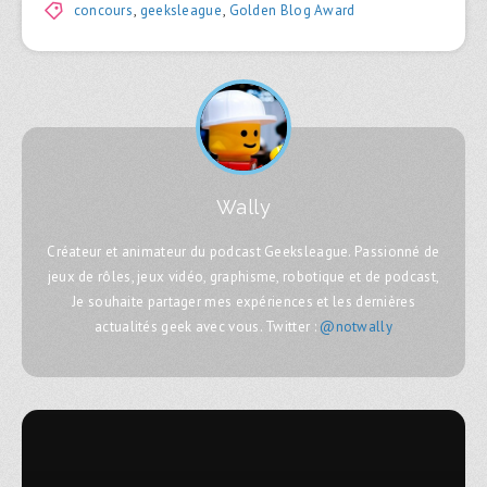
concours
,
geeksleague
,
Golden Blog Award
Wally
Créateur et animateur du podcast Geeksleague. Passionné de
jeux de rôles, jeux vidéo, graphisme, robotique et de podcast,
Je souhaite partager mes expériences et les dernières
actualités geek avec vous. Twitter :
@notwally