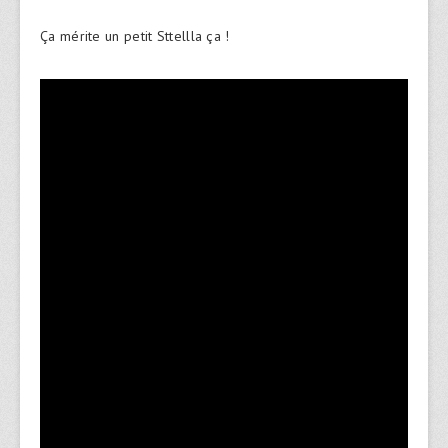
Ça mérite un petit Sttellla ça !