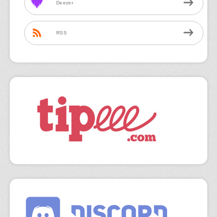
Deezer
RSS