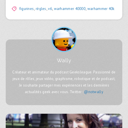
figurines
,
règles
,
v6
,
warhammer 40000
,
warhammer 40k
Wally
Créateur et animateur du podcast Geeksleague. Passionné de
jeux de rôles, jeux vidéo, graphisme, robotique et de podcast,
Je souhaite partager mes expériences et les dernières
actualités geek avec vous. Twitter :
@notwally