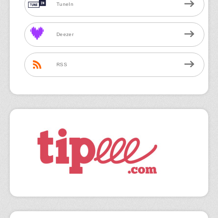
TuneIn
Deezer
RSS