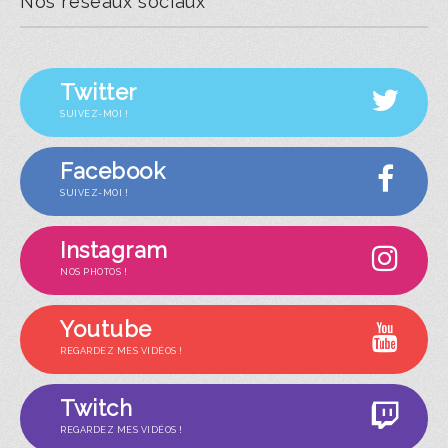
Nos réseaux sociaux
Twitter
SUIVEZ-MOI !
Facebook
SUIVEZ-MOI !
Instagram
NOS PHOTOS !
Youtube
REGARDEZ MES VIDÉOS !
Twitch
REGARDEZ MES VIDÉOS !