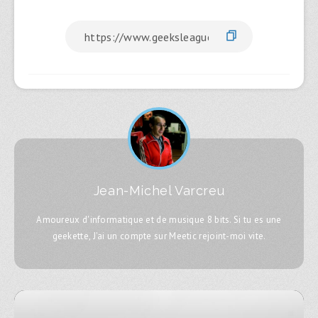
Jean-Michel Varcreu
Amoureux d'informatique et de musique 8 bits. Si tu es une
geekette, J'ai un compte sur Meetic rejoint-moi vite.