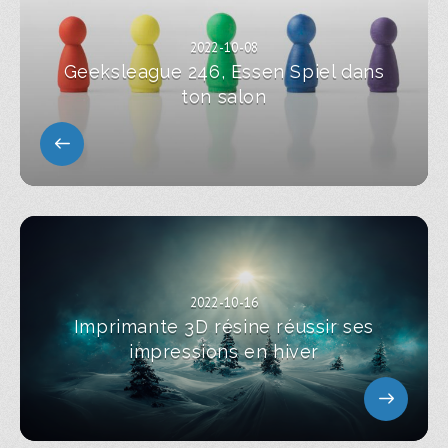
2022-10-08
Geeksleague 246, Essen Spiel dans
ton salon
2022-10-16
Imprimante 3D résine réussir ses
impressions en hiver