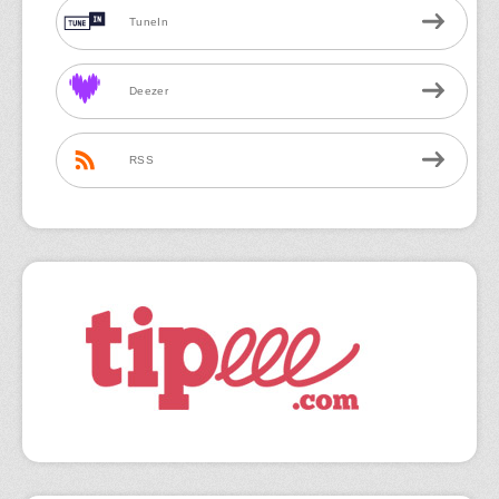
TuneIn
Deezer
RSS