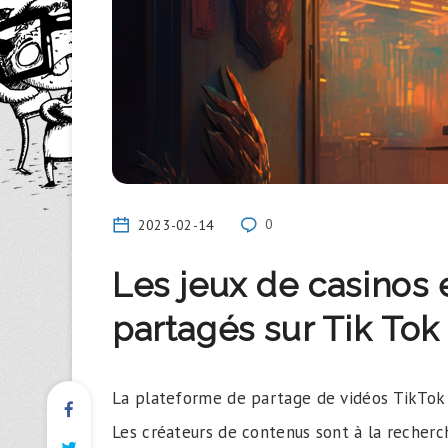
2023-02-14
0
Les jeux de casinos 
partagés sur Tik Tok
La plateforme de partage de vidéos TikTok 
Les créateurs de contenus sont à la recherc