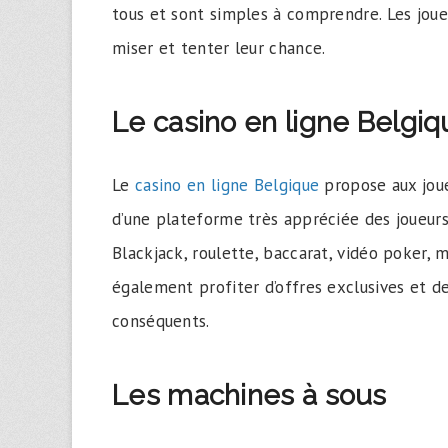
tous et sont simples à comprendre. Les joue
miser et tenter leur chance.
Le casino en ligne Belgi
Le
casino en ligne Belgique
propose aux joue
d’une plateforme très appréciée des joueurs 
Blackjack, roulette, baccarat, vidéo poker, 
également profiter d’offres exclusives et 
conséquents.
Les machines à sous