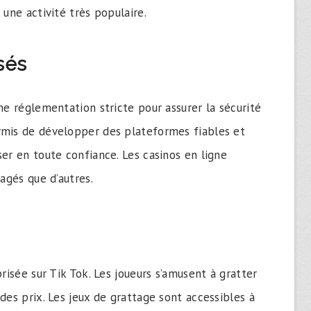
 une activité très populaire.
sés
ne réglementation stricte pour assurer la sécurité
rmis de développer des plateformes fiables et
er en toute confiance. Les casinos en ligne
agés que d’autres.
risée sur Tik Tok. Les joueurs s’amusent à gratter
des prix. Les jeux de grattage sont accessibles à