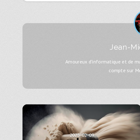
Jean-Mi
Amoureux d'informatique et de musi
compte sur Mee
2023-02-09