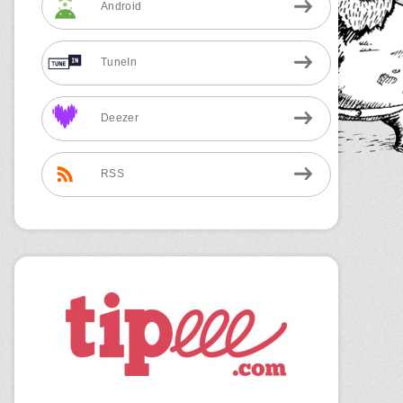
Android
TuneIn
Deezer
RSS