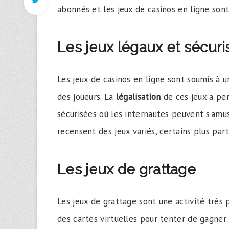
abonnés et les jeux de casinos en ligne sont
Les jeux légaux et sécuri
Les jeux de casinos en ligne sont soumis à u
des joueurs. La
légalisation
de ces jeux a pe
sécurisées où les internautes peuvent s’amus
recensent des jeux variés, certains plus part
Les jeux de grattage
Les jeux de grattage sont une activité très p
des cartes virtuelles pour tenter de gagner 