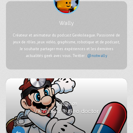
Wally
Créateur et animateur du podcast Geeksleague. Passionné de
jeux de rôles, jeux vidéo, graphisme, robotique et de podcast,
Je souhaite partager mes expériences et les dernières
actualités geek avec vous. Twitter :
@notwally
2013-10-09
Viens voir le Seo doctor