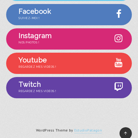
Facebook
SUIVEZ-MOI !
Instagram
NOS PHOTOS !
Youtube
REGARDEZ MES VIDÉOS !
Twitch
REGARDEZ MES VIDÉOS !
WordPress Theme by
EstudioPatagon