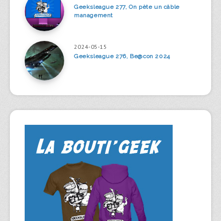
Geeksleague 277, On pète un câble
management
2024-05-15
Geeksleague 276, Be@con 2024