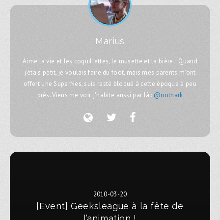
Marius
Aime la vie et les coquillettes, le musette et la bière ! Quand
j'étais petit, je voulais faire du foot, mais mes parents m'ont
offert une SuperNes, suis resté bloqué à cette époque à peu
près. Viens me voir, j'habite aussi par là :
@notnark
2010-03-20
[Event] Geeksleague à la fête de
l’animation !