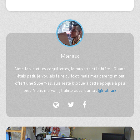
Marius
Aime la vie et les coquillettes, le musette et la bière ! Quand
j'étais petit, je voulais faire du foot, mais mes parents m'ont
offert une SuperNes, suis resté bloqué à cette époque à peu
près. Viens me voir, j'habite aussi par là :
@notnark