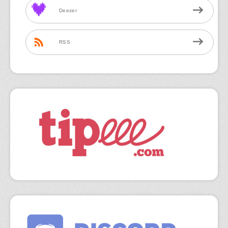
Deezer
RSS