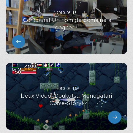
2010-03-13
[Concours] Un nom de domaine à
gagner !
2010-03-16
[Jeux Vidéo] Doukutsu Monogatari
(Cave-Story)