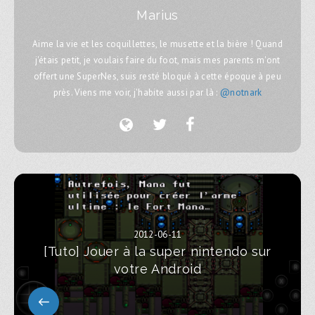
Marius
Aime la vie et les coquillettes, le musette et la bière ! Quand
j'étais petit, je voulais faire du foot, mais mes parents m'ont
offert une SuperNes, suis resté bloqué à cette époque à peu
près. Viens me voir, j'habite aussi par là :
@notnark
2012-06-11
[Tuto] Jouer à la super nintendo sur
votre Android