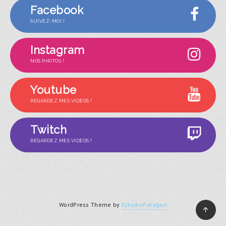
Facebook
SUIVEZ-MOI !
Instagram
NOS PHOTOS !
Youtube
REGARDEZ MES VIDÉOS !
Twitch
REGARDEZ MES VIDÉOS !
WordPress Theme by
EstudioPatagon