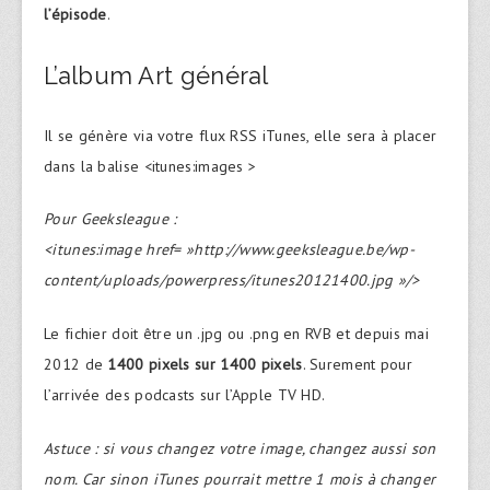
l’épisode
.
L’album Art général
Il se génère via votre flux RSS iTunes, elle sera à placer
dans la balise <itunes:images >
Pour Geeksleague :
<itunes:image href= »http://www.geeksleague.be/wp-
content/uploads/powerpress/itunes20121400.jpg »/>
Le fichier doit être un .jpg ou .png en RVB et depuis mai
2012 de
1400 pixels sur 1400 pixels
. Surement pour
l’arrivée des podcasts sur l’Apple TV HD.
Astuce : si vous changez votre image, changez aussi son
nom. Car sinon iTunes pourrait mettre 1 mois à changer