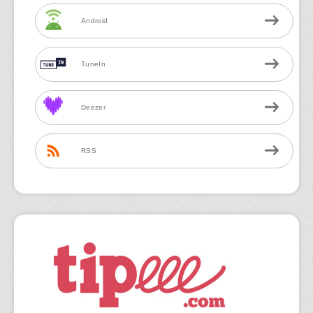
Android
TuneIn
Deezer
RSS