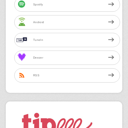
Spotify
Android
TuneIn
Deezer
RSS