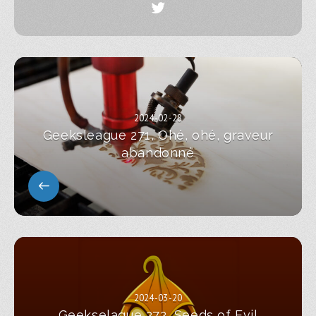
2024-02-28
Geeksleague 271, Ohé, ohé, graveur
abandonné
2024-03-20
Geekselague 272, Seeds of Evil