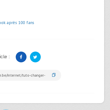
ook après 100 fans
cle :