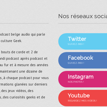
Nos réseaux soci
dcast belge audio qui parle
Twitter
 culture Geek.
SUIVEZ-MOI !
 bouts de corde et 2 de
Facebook
randi podcast après podcast et
SUIVEZ-MOI !
 au fur et à mesure des années
maintenant une dizaine de
Instagram
s, à chaque podcast pour vous
NOS PHOTOS !
ormations glanées sur derniers
 des jeux vidéos, des
Youtube
, des curiosités geeks et de
REGARDEZ MES VIDÉOS !