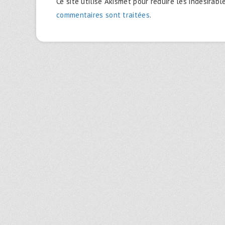
Ce site utilise Akismet pour réduire les indésirabl
commentaires sont traitées
.