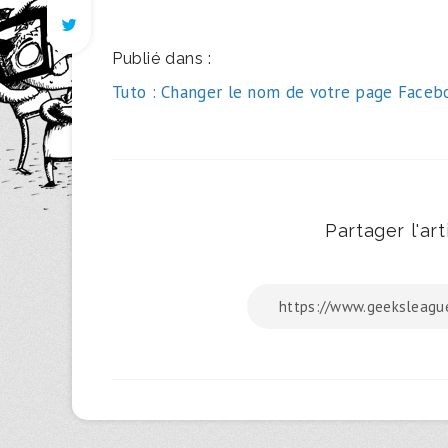
Publié dans :
Navigation
Tuto : Changer le nom de votre page Faceb
de
l’article
Partager l'arti