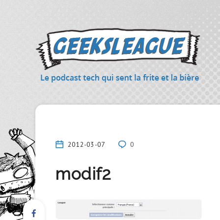
2012-03-07
0
modif2