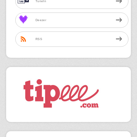
TuneIn
Deezer
RSS