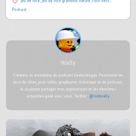
jeu de rôle
,
jeu de rôle grandeur nature
,
loch ness
,
Podcast
Wally
Créateur et animateur du podcast Geeksleague. Passionné de
jeux de rôles, jeux vidéo, graphisme, robotique et de podcast,
Je souhaite partager mes expériences et les dernières
actualités geek avec vous. Twitter :
@notwally