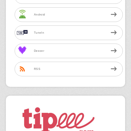
Android
TuneIn
Deezer
RSS