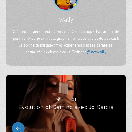
Wally
Créateur et animateur du podcast Geeksleague. Passionné de
jeux de rôles, jeux vidéo, graphisme, robotique et de podcast,
Je souhaite partager mes expériences et les dernières
actualités geek avec vous. Twitter :
@notwally
2011-11-04
Evolution of Gaming avec Jo Garcia