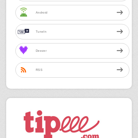
Android
TuneIn
Deezer
RSS