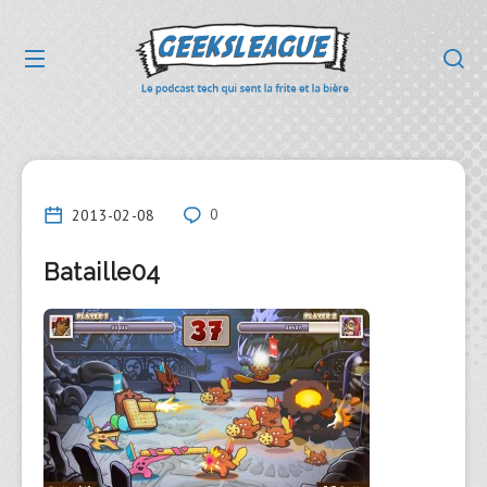
2013-02-08
0
Bataille04