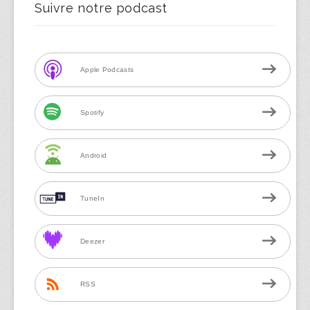
Suivre notre podcast
Apple Podcasts
Spotify
Android
TuneIn
Deezer
RSS