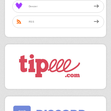
Deezer
RSS