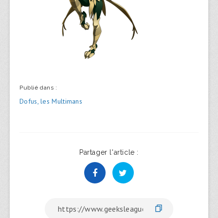
Publié dans :
Navigation
Dofus, les Multimans
de
l’article
Partager l'article :