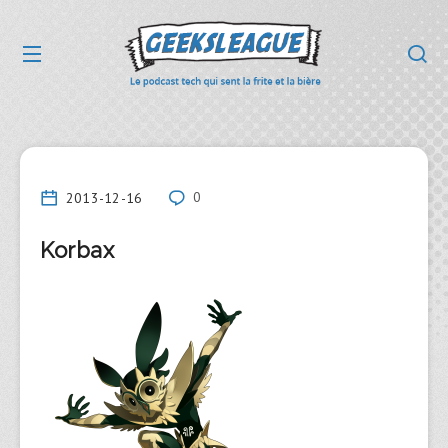
2013-12-16
0
Korbax