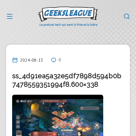
2024-08-13
0
ss_4d91ea5a32e5df7898d594b0b
7478559351994f8.600×338