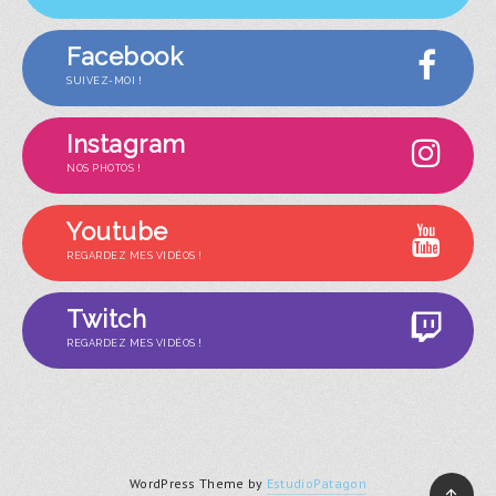
Facebook
SUIVEZ-MOI !
Instagram
NOS PHOTOS !
Youtube
REGARDEZ MES VIDÉOS !
Twitch
REGARDEZ MES VIDÉOS !
WordPress Theme by
EstudioPatagon