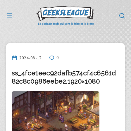
2024-08-13
0
ss_4fce1eec92dafb574cf4c6561d
82c8c0986eebe2.1920×1080