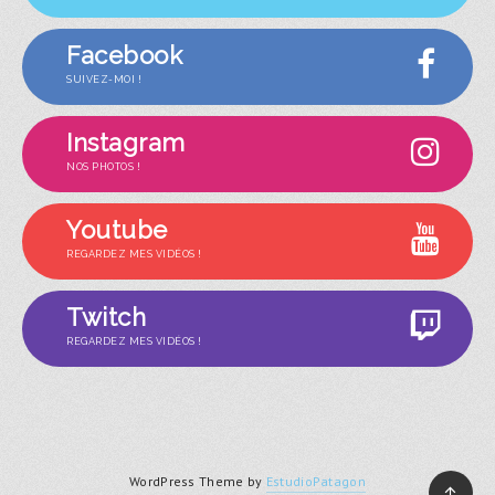
Facebook
SUIVEZ-MOI !
Instagram
NOS PHOTOS !
Youtube
REGARDEZ MES VIDÉOS !
Twitch
REGARDEZ MES VIDÉOS !
WordPress Theme by
EstudioPatagon