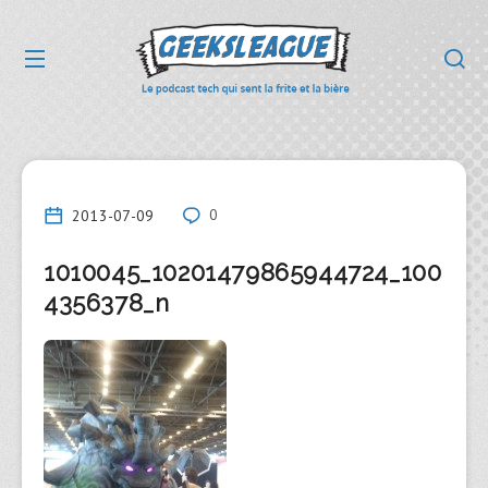
2013-07-09
0
1010045_10201479865944724_100
4356378_n