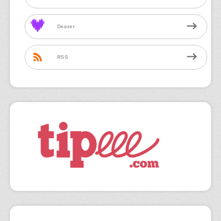
Deezer
RSS