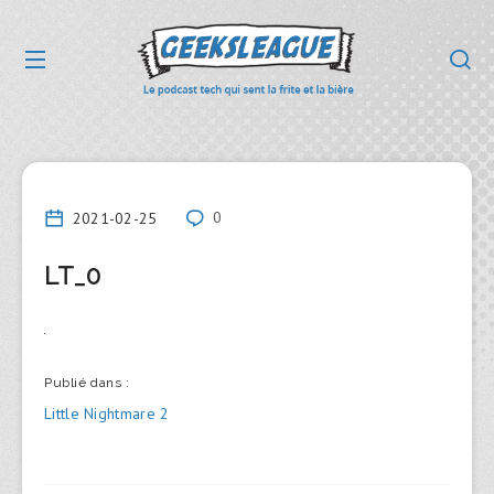
2021-02-25
0
LT_0
Publié dans :
Navigation
Little Nightmare 2
de
l’article