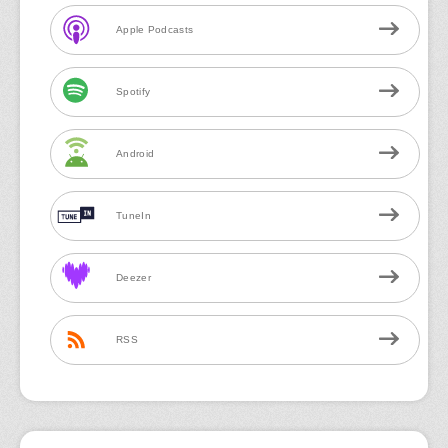
Apple Podcasts
Spotify
Android
TuneIn
Deezer
RSS