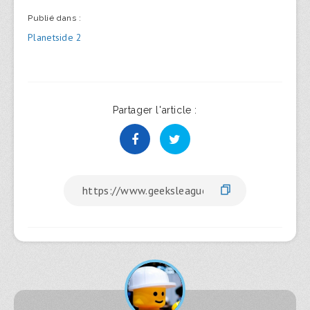
Publié dans :
Navigation
Planetside 2
de
l’article
Partager l'article :