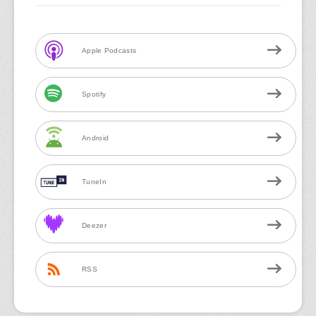
Apple Podcasts
Spotify
Android
TuneIn
Deezer
RSS