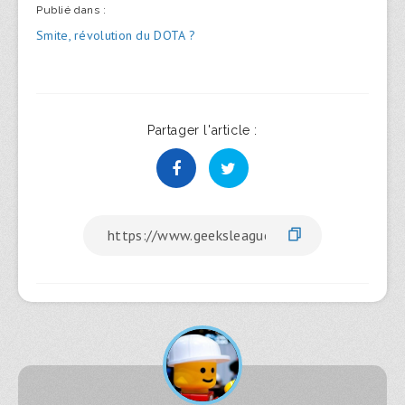
Publié dans :
Navigation
Smite, révolution du DOTA ?
de
l’article
Partager l'article :