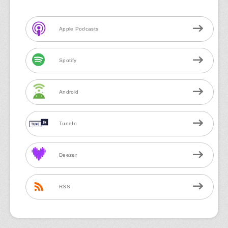
Apple Podcasts
Spotify
Android
TuneIn
Deezer
RSS