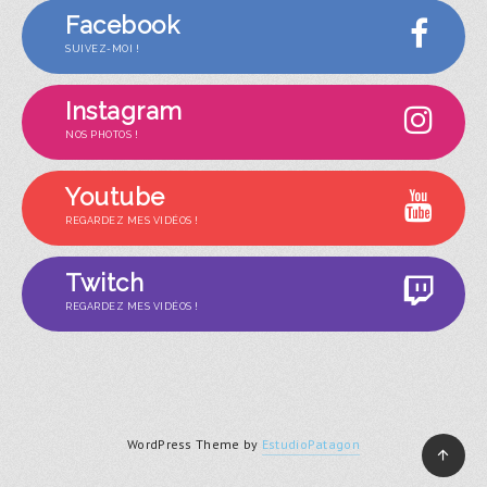
Facebook
SUIVEZ-MOI !
Instagram
NOS PHOTOS !
Youtube
REGARDEZ MES VIDÉOS !
Twitch
REGARDEZ MES VIDÉOS !
WordPress Theme by
EstudioPatagon