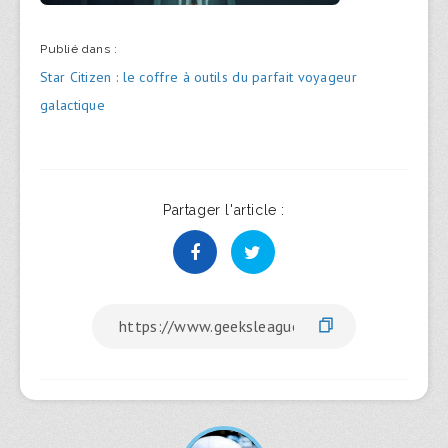
Publié dans :
Navigation
Star Citizen : le coffre à outils du parfait voyageur
de
galactique
l’article
Partager l'article :