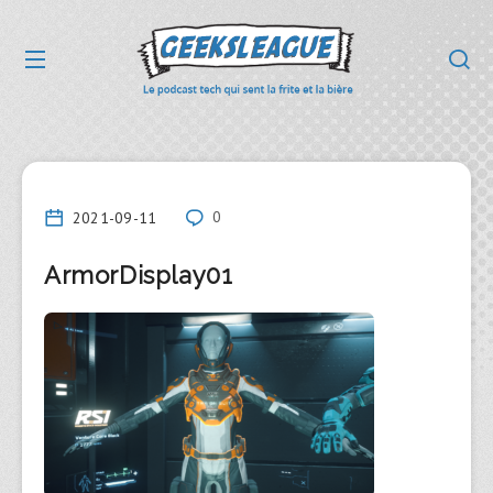
2021-09-11
0
ArmorDisplay01