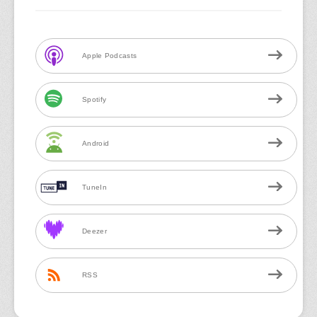
Apple Podcasts
Spotify
Android
TuneIn
Deezer
RSS