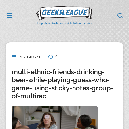
2021-07-21
0
multi-ethnic-friends-drinking-
beer-while-playing-guess-who-
game-using-sticky-notes-group-
of-multirac