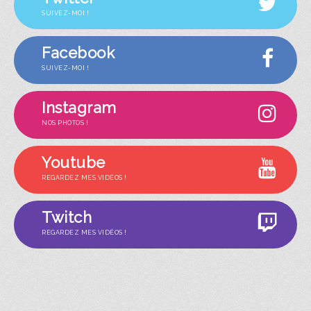
SUIVEZ-MOI !
Facebook
SUIVEZ-MOI !
Instagram
NOS PHOTOS !
Youtube
REGARDEZ MES VIDÉOS !
Twitch
REGARDEZ MES VIDÉOS !