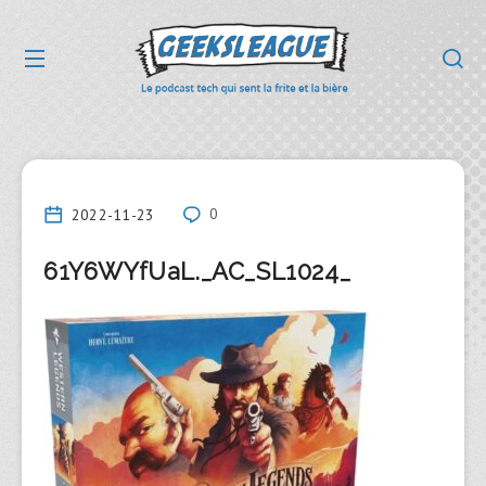
2022-11-23
0
61Y6WYfUaL._AC_SL1024_