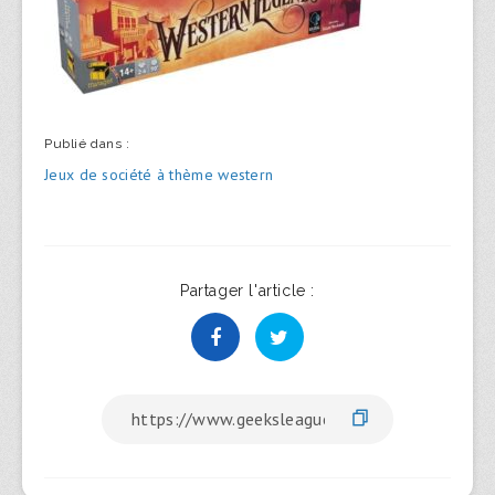
Publié dans :
Navigation
Jeux de société à thème western
de
l’article
Partager l'article :