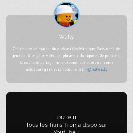
Wally
Créateur et animateur du podcast Geeksleague. Passionné de
jeux de rôles, jeux vidéo, graphisme, robotique et de podcast,
Je souhaite partager mes expériences et les dernières
actualités geek avec vous. Twitter :
@notwally
2012-09-11
Tous les films Troma dispo sur
Youtube !