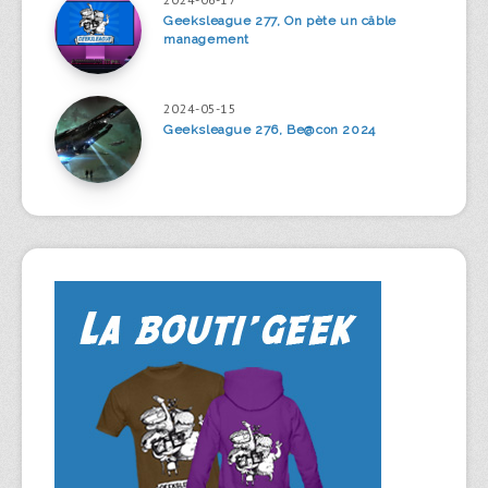
Geeksleague 277, On pète un câble
management
2024-05-15
Geeksleague 276, Be@con 2024