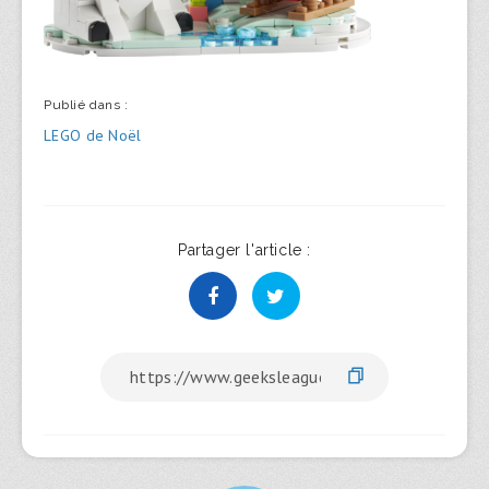
Publié dans :
Navigation
LEGO de Noël
de
l’article
Partager l'article :