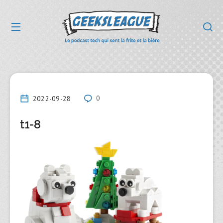
2022-09-28
0
t1-8