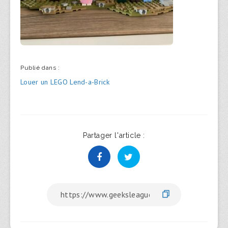
Publié dans :
Navigation
Louer un LEGO Lend-a-Brick
de
l’article
Partager l'article :