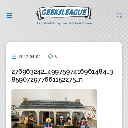
2022-04-04
0
276963242_4997597416961484_3
859072977661152275_n