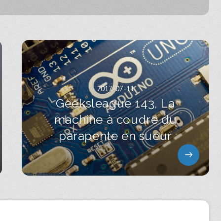
2017-07-11
Geeksleague 143, La
machine à coudre du
parapente en sueur