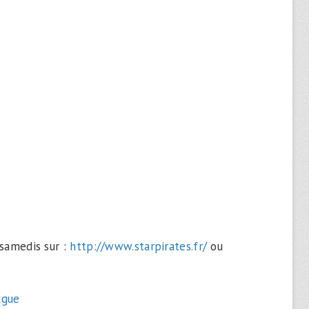
 samedis sur :
http://www.starpirates.fr/
ou
ague