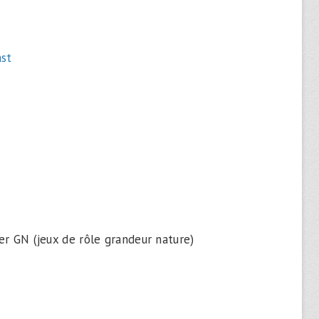
haut/bas
pour
ast
augmenter
ou
diminuer
le
volume.
er GN (jeux de rôle grandeur nature)