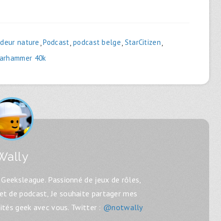
ndeur nature
,
Podcast
,
podcast belge
,
StarCitizen
,
arhammer 40k
Wally
Geeksleague. Passionné de jeux de rôles,
 et de podcast, Je souhaite partager mes
lités geek avec vous. Twitter :
@notwally