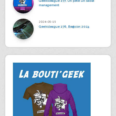
Geeksleague 277, On pète un câble
management
2024-05-15
Geeksleague 276, Be@con 2024