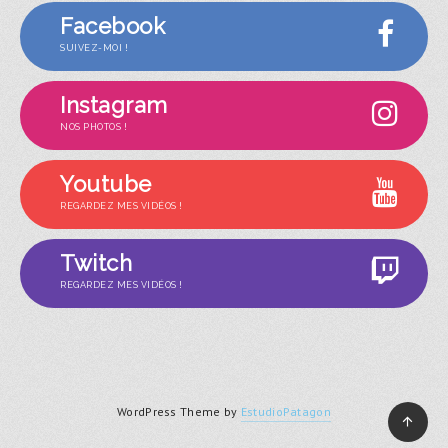
Facebook
SUIVEZ-MOI !
Instagram
NOS PHOTOS !
Youtube
REGARDEZ MES VIDÉOS !
Twitch
REGARDEZ MES VIDÉOS !
WordPress Theme by
EstudioPatagon