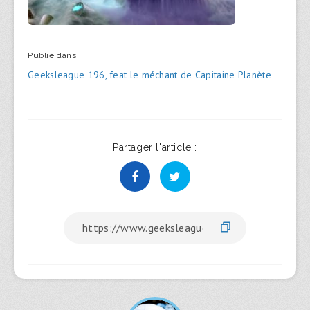
Publié dans :
Navigation
Geeksleague 196, feat le méchant de Capitaine Planète
de
l’article
Partager l'article :